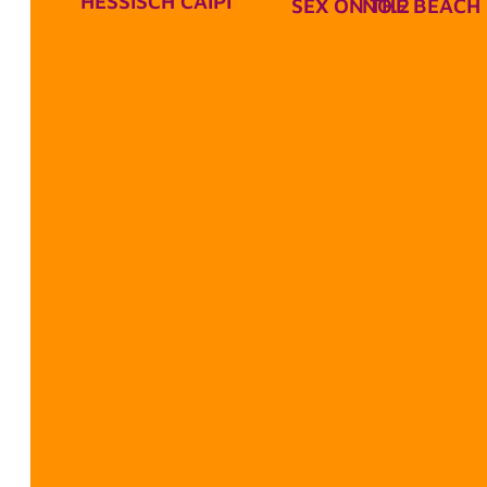
HESSISCH CAIPI
SEX ON THE BEACH NO.2