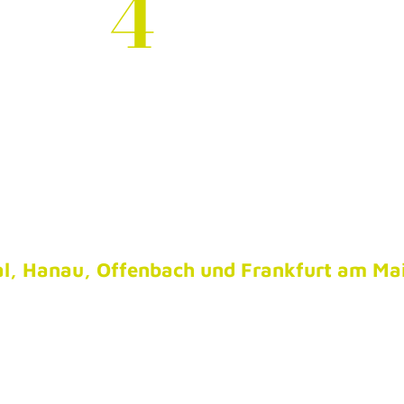
ail
4
friend
teht aus vielen wichtigen Zutaten: Spaß, Lei
Freundschaft. Aus einer Laune heraus haben 
eudige Freunde zusammengetan, um die Party-
l, Hanau, Offenbach und Frankfurt am Ma
rn. 2009 wurde das Ganze professioneller, d
ne Firma wurde gegründet, ein großer Kun
mmert sich das Cocktail4friends-Team darum
h für Unternehmen und für private Veranstal