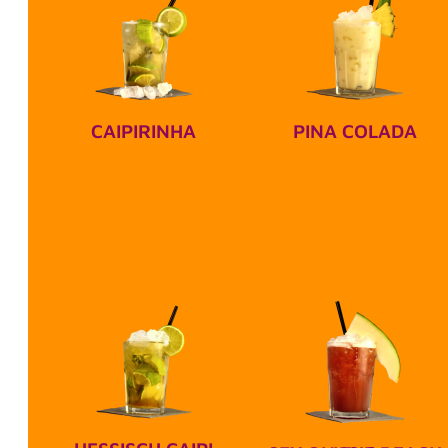
PINA COLADA
CAIPIRINHA
Weißer Rum, Ananassaft,
Cachaca, Lemon Squash,
Sahne, Kokossirup,
Limette, Rohrzucker,
Crushed Ice
Crushed Ice
CAIPIRINHA
PINA COLADA
HESSISCH CAIPI
SEX ON THE BEACH NO.2
Apfelwein, Calvados,
Apfelwein, Calvados,
Limette, Rohrzucker,
Limette, Rohrzucker,
Pfirsichsirup, Crushed Ice
Pfirsichsirup, Crushed Ice